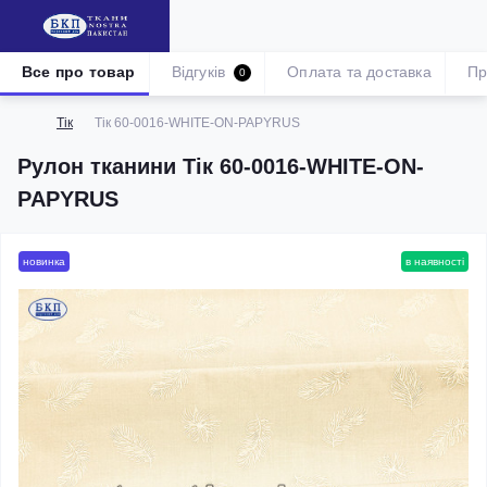
Все про товар
Відгуків
Оплата та доставка
Пр
0
Тік
Тік 60-0016-WHITE-ON-PAPYRUS
Рулон тканини Тік 60-0016-WHITE-ON-
PAPYRUS
новинка
в наявності