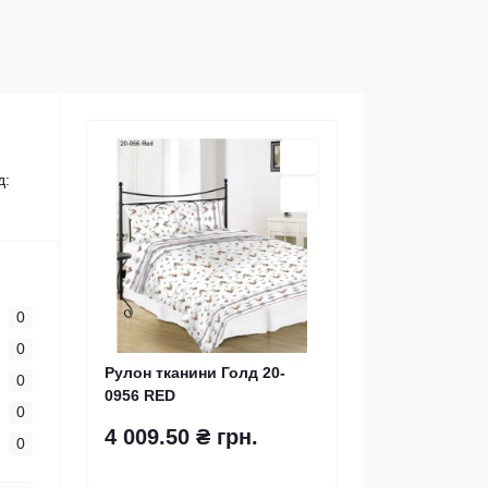
д:
0
0
Рулон тканини Голд 20-
0
0956 RED
0
4 009.50 ₴ грн.
0