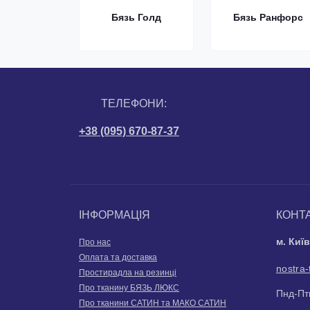
Бязь Голд
Бязь Ранфорс
ТЕЛЕФОНИ:
+38 (095) 670-87-37
ІНФОРМАЦІЯ
КОНТ
м. Киї
Про нас
Оплата та доставка
nostra-
Простирадла на резинці
Про тканину БЯЗЬ ЛЮКС
Пнд-Птн
Про тканини САТИН та МАКО САТИН