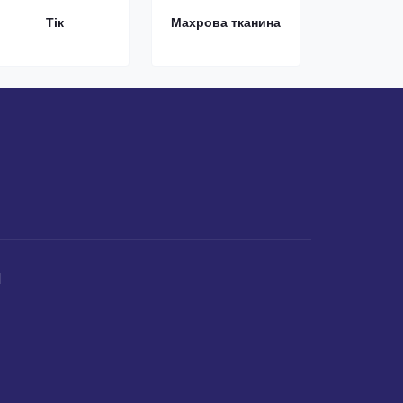
Тік
Махрова тканина
И